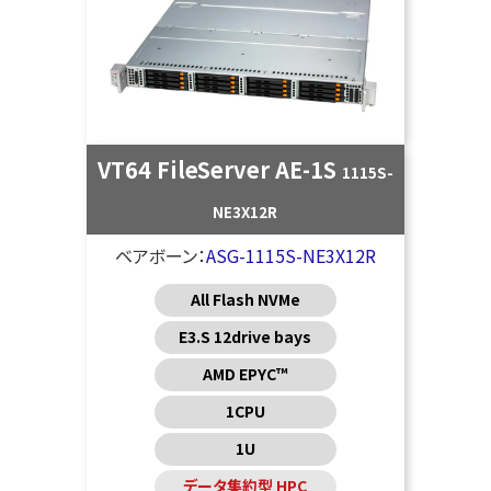
VT64 FileServer AE-1S
1115S-
NE3X12R
ベアボーン：
ASG-1115S-NE3X12R
All Flash NVMe
E3.S 12drive bays
AMD EPYC™
1CPU
1U
データ集約型 HPC