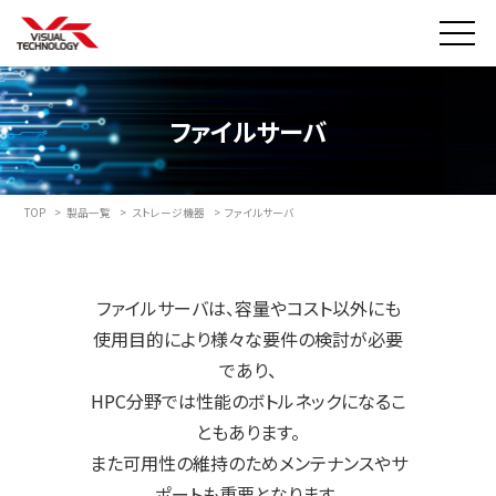
ファイルサーバ
TOP
>
製品一覧
>
ストレージ機器
>
ファイルサーバ
ファイルサーバは、容量やコスト以外にも
使用目的により様々な要件の検討が必要
であり、
HPC分野では性能のボトルネックになるこ
ともあります。
また可用性の維持のためメンテナンスやサ
ポートも重要となります。