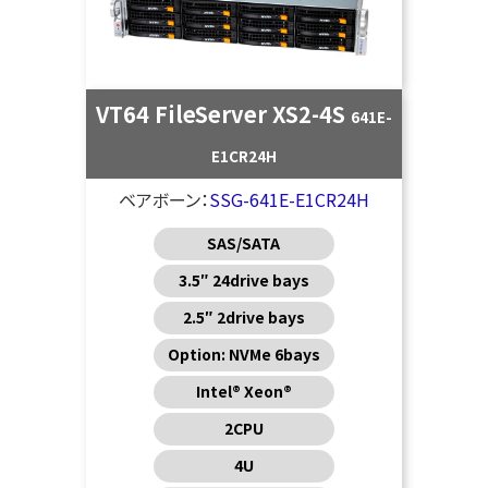
VT64 FileServer XS2-4S
641E-
E1CR24H
ベアボーン：
SSG-641E-E1CR24H
SAS/SATA
3.5″ 24drive bays
2.5″ 2drive bays
Option: NVMe 6bays
Intel® Xeon®
2CPU
4U