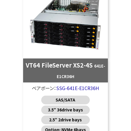
VT64 FileServer XS2-4S
641E-
E1CR36H
ベアボーン：
SSG-641E-E1CR36H
SAS/SATA
3.5″ 36drive bays
2.5″ 2drive bays
Option: NVMe 6bays