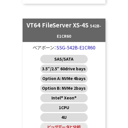
VT64 FileServer XS-4S
542B-
E1CR60
ベアボーン：
SSG-542B-E1CR60
SAS/SATA
3.5″/2.5″ 60drive bays
Option A: NVMe 4bays
Option B: NVMe 2bays
Intel® Xeon®
1CPU
4U
ビッグデータと分析